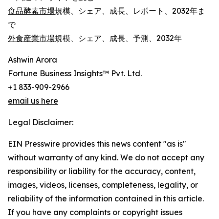
食品酵素市場
規模、シェア、成長、レポート、2032年ま
で
外食産業市場
規模、シェア、成長、予測、2032年
Ashwin Arora
Fortune Business Insights™ Pvt. Ltd.
+1 833-909-2966
email us here
Legal Disclaimer:
EIN Presswire provides this news content "as is"
without warranty of any kind. We do not accept any
responsibility or liability for the accuracy, content,
images, videos, licenses, completeness, legality, or
reliability of the information contained in this article.
If you have any complaints or copyright issues