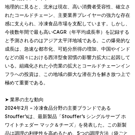
地理的に見ると、北米は現在、高い消費者受容性、確立さ
れたコールドチェーン、主要業界プレイヤーの強力な存在
感に支えられ、冷凍食品市場を支配しています。しかし、
今後数年間で最も高いCAGR（年平均成長率）を記録する
と予測されるのはアジア太平洋地域である。この爆発的な
成長は、急速な都市化、可処分所得の増加、中国やインド
などの国々における西洋型食習慣の影響力拡大に起因して
いる。組織化された小売業の拡大とコールドチェーンイン
フラへの投資は、この地域の膨大な潜在力を解き放つ上で
極めて重要である。
➤ 業界の主な動向
2024年2月 – 冷凍食品分野の主要ブランドである
Stouffer’sは、最新製品「Stouffer’s シングルサーブ ホ
ワイトチェダー マック＆チーズ」を発表した。この新製
品は調理の利便性を高めるため、5つの調理方法（袋ごと