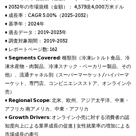
♦︎ 2032年の市場規模（金額）： 4,573億4,000万米ドル
♦︎ 成長率：CAGR 5.00%（2025-2032）
♦︎ 基準年：2024年
♦︎ 過去データ：2019-2023年
♦︎ 調査対象期間： 2019-2032
♦︎ レポートページ数: 162
♦︎ 𝗦𝗲𝗴𝗺𝗲𝗻𝘁𝘀 𝗖𝗼𝘃𝗲𝗿𝗲𝗱: 種類別（冷凍レトルト食品、冷
凍水産物・肉製品、冷凍スナック・ベーカリー製品、その
他）、流通チャネル別（スーパーマーケット/ハイパーマ
ーケット、専門店、コンビニエンスストア、オンライン小
売）
♦︎ 𝗥𝗲𝗴𝗶𝗼𝗻𝗮𝗹 𝗦𝗰𝗼𝗽𝗲: 北米、欧州、アジア太平洋、中東・
アフリカ 南アメリカ、中東・アフリカ
♦︎ 𝗚𝗿𝗼𝘄𝘁𝗵 𝗗𝗿𝗶𝘃𝗲𝗿𝘀: オンライン小売に対する消費者の認
知度向上による業界成長の促進 | 女性就業率の増加による
市場成長の牽引