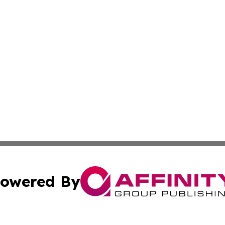
owered By
ubmit Press Release
Terms & Conditions
Copyright/DMCA