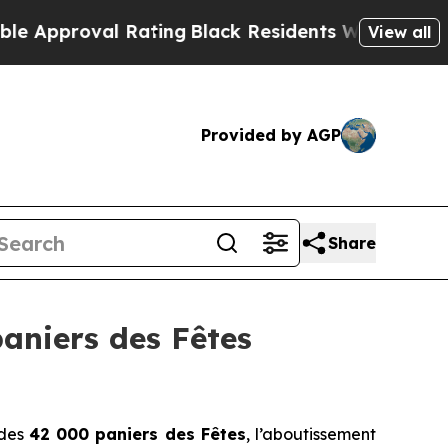
proval Rating
Black Residents Warned of Abusive 
View all
Provided by AGP
Share
aniers des Fêtes
 des
42 000 paniers des Fêtes
, l’aboutissement